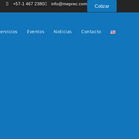
+57-1 467 2380
info@meprec.com
Cotizar
ervicios
Eventos
Noticias
Contacto